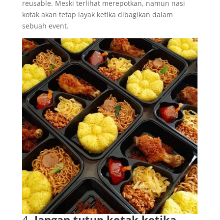
reusable. Meski terlihat merepotkan, namun nasi
kotak akan tetap layak ketika dibagikan dalam
sebuah event.
4.
Jangan tutup kotak ketika