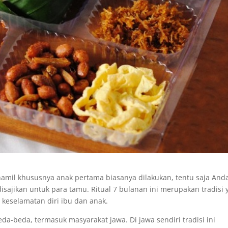
 hamil khususnya anak pertama biasanya dilakukan, tentu saja And
isajikan untuk para tamu. Ritual 7 bulanan ini merupakan tradisi 
keselamatan diri ibu dan anak.
eda-beda, termasuk masyarakat jawa. Di jawa sendiri tradisi ini