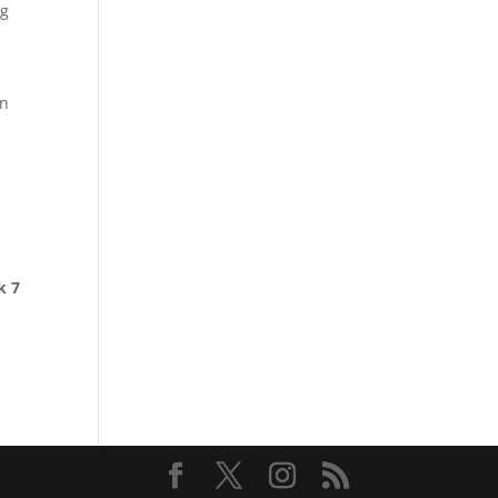
ng
an
k 7