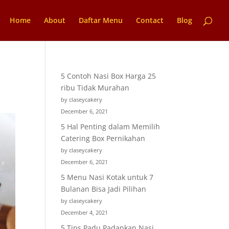
Home
About
Daftar Menu
Contact
Blog
5 Contoh Nasi Box Harga 25
ribu Tidak Murahan
by claseycakery
December 6, 2021
5 Hal Penting dalam Memilih
Catering Box Pernikahan
by claseycakery
December 6, 2021
5 Menu Nasi Kotak untuk 7
Bulanan Bisa Jadi Pilihan
by claseycakery
December 4, 2021
5 Tips Padu Padankan Nasi