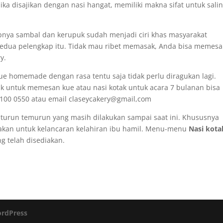
ika disajikan dengan nasi hangat, memiliki makna sifat untuk sali
pnya sambal dan kerupuk sudah menjadi ciri khas masyarakat
kedua pelengkap itu. Tidak mau ribet memasak, Anda bisa memes
y.
kue homemade dengan rasa tentu saja tidak perlu diragukan lagi.
rik untuk memesan kue atau nasi kotak untuk acara 7 bulanan bisa
100 0550 atau email claseycakery@gmail,com
 turun temurun yang masih dilakukan sampai saat ini. Khususnya
kan untuk kelancaran kelahiran ibu hamil. Menu-menu
Nasi kota
g telah disediakan.
rdPress