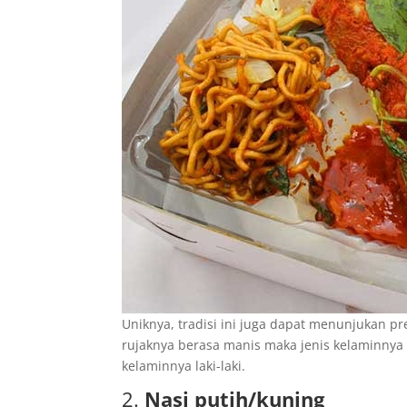
Uniknya, tradisi ini juga dapat menunjukan pre
rujaknya berasa manis maka jenis kelaminnya
kelaminnya laki-laki.
2.
Nasi putih/kuning