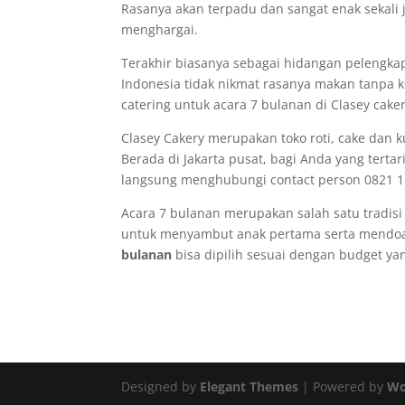
Rasanya akan terpadu dan sangat enak sekali j
menghargai.
Terakhir biasanya sebagai hidangan pelengka
Indonesia tidak nikmat rasanya makan tanpa 
catering untuk acara 7 bulanan di Clasey caker
Clasey Cakery merupakan toko roti, cake dan 
Berada di Jakarta pusat, bagi Anda yang terta
langsung menghubungi contact person 0821 1
Acara 7 bulanan merupakan salah satu tradisi
untuk menyambut anak pertama serta mendoa
bulanan
bisa dipilih sesuai dengan budget yan
Designed by
Elegant Themes
| Powered by
Wo